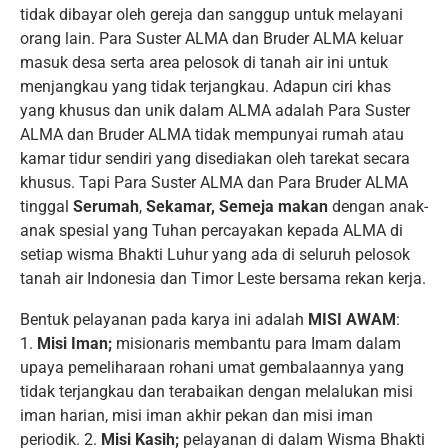
tidak dibayar oleh gereja dan sanggup untuk melayani
orang lain. Para Suster ALMA dan Bruder ALMA keluar
masuk desa serta area pelosok di tanah air ini untuk
menjangkau yang tidak terjangkau. Adapun ciri khas
yang khusus dan unik dalam ALMA adalah Para Suster
ALMA dan Bruder ALMA tidak mempunyai rumah atau
kamar tidur sendiri yang disediakan oleh tarekat secara
khusus. Tapi Para Suster ALMA dan Para Bruder ALMA
tinggal
Serumah
,
Sekamar, Semeja makan
dengan anak-
anak spesial yang Tuhan percayakan kepada ALMA di
setiap wisma Bhakti Luhur yang ada di seluruh pelosok
tanah air Indonesia dan Timor Leste bersama rekan kerja.
Bentuk pelayanan pada karya ini adalah
MISI AWAM
:
1.
Misi Iman;
misionaris membantu para Imam dalam
upaya pemeliharaan rohani umat gembalaannya yang
tidak terjangkau dan terabaikan dengan melalukan misi
iman harian, misi iman akhir pekan dan misi iman
periodik. 2.
Misi Kasih;
pelayanan di dalam Wisma Bhakti