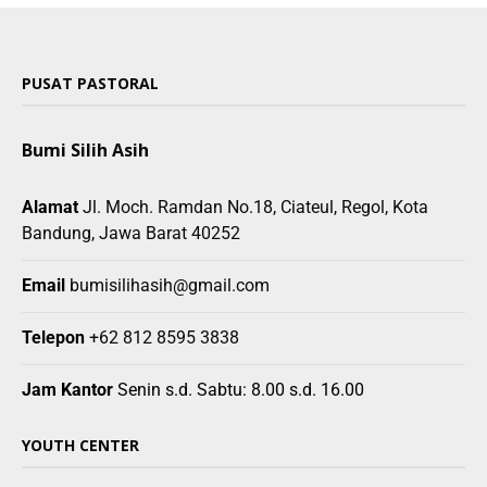
PUSAT PASTORAL
Bumi Silih Asih
Alamat
Jl. Moch. Ramdan No.18, Ciateul, Regol, Kota
Bandung, Jawa Barat 40252
Email
bumisilihasih@gmail.com
Telepon
+62 812 8595 3838
Jam Kantor
Senin s.d. Sabtu: 8.00 s.d. 16.00
YOUTH CENTER