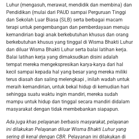
Luhur (mengasuh, merawat, mendidik dan membina) dan
Pendidikan (mulai dari PAUD sampai Perguruan Tinggi
dan Sekolah Luar Biasa (SLB) serta berbagai macam
terapi untuk pengembangan dan pemberdayaan menuju
kemandirian bagi anak berkebutuhan khusus dan orang
berkebutuhan khusus yang tinggal di Wisma Bhakti Luhur
dan diluar Wisma Bhakti Luhur serta balai latihan kerja.
Balai latihan kerja yang dimaksudkan disini adalah
tempat mereka mengekspresikan karya-karya dari hal
kecil sampai kepada hal yang besar yang mereka miliki
terus diasah dan saling melengkapi , inilah wadah untuk
meraih kemandirian, untuk bekal hidup di kemudian hari
sehingga suatu waktu ingin mandiri, mereka sudah
mampu untuk hidup dan tinggal secara mandiri didalam
masyarakat dengan tidak membebankan siapapun.
Ada juga khas pelayanan berbasis masyarakat, pelayanan
ini dilakukan Pelayanan diluar Wisma Bhakti
Luhur
yang
sering di kenal dengan CBR
.
Pelayanan ini dilakukan di