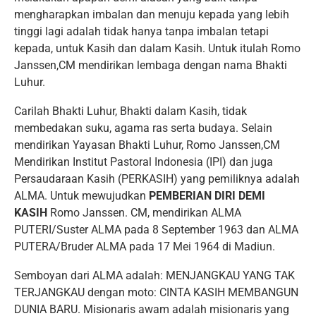
mengharapkan imbalan dan menuju kepada yang lebih
tinggi lagi adalah tidak hanya tanpa imbalan tetapi
kepada, untuk Kasih dan dalam Kasih. Untuk itulah Romo
Janssen,CM mendirikan lembaga dengan nama Bhakti
Luhur.
Carilah Bhakti Luhur, Bhakti dalam Kasih, tidak
membedakan suku, agama ras serta budaya. Selain
mendirikan Yayasan Bhakti Luhur, Romo Janssen,CM
Mendirikan Institut Pastoral Indonesia (IPI) dan juga
Persaudaraan Kasih (PERKASIH) yang pemiliknya adalah
ALMA. Untuk mewujudkan
PEMBERIAN DIRI DEMI
KASIH
Romo Janssen. CM, mendirikan ALMA
PUTERI/Suster ALMA pada 8 September 1963 dan ALMA
PUTERA/Bruder ALMA pada 17 Mei 1964 di Madiun.
Semboyan dari ALMA adalah: MENJANGKAU YANG TAK
TERJANGKAU dengan moto: CINTA KASIH MEMBANGUN
DUNIA BARU. Misionaris awam adalah misionaris yang