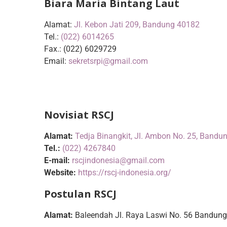
Biara Maria Bintang Laut
Alamat:
Jl. Kebon Jati 209, Bandung 40182
Tel.:
(022) 6014265
Fax.: (022) 6029729
Email:
sekretsrpi@gmail.com
Novisiat RSCJ
Alamat:
Tedja Binangkit, Jl. Ambon No. 25, Bandu
Tel.:
(022) 4267840
E-mail:
rscjindonesia@gmail.com
Website:
https://rscj-indonesia.org/
Postulan RSCJ
Alamat:
Baleendah Jl. Raya Laswi No. 56 Bandun