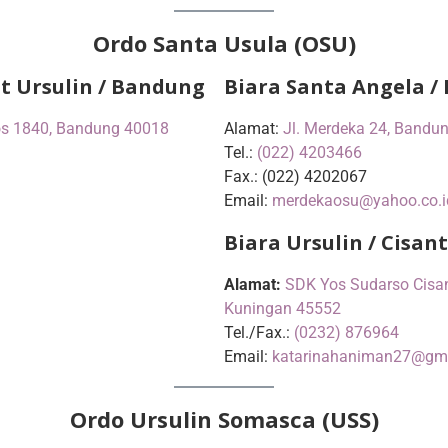
Ordo Santa Usula (OSU)
at Ursulin / Bandung
Biara Santa Angela /
os 1840, Bandung 40018
Alamat:
Jl. Merdeka 24, Bandu
Tel.:
(022) 4203466
Fax.: (022) 4202067
Email:
merdekaosu@yahoo.co.i
Biara Ursulin / Cisa
Alamat:
SDK Yos Sudarso Cisant
Kuningan 45552
Tel./Fax.:
(0232) 876964
Email:
katarinahaniman27@gm
Ordo Ursulin Somasca (USS)