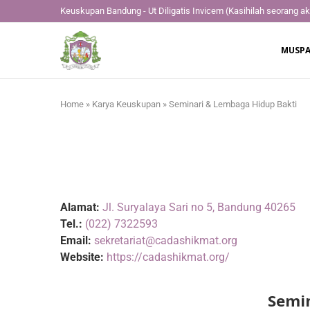
Keuskupan Bandung - Ut Diligatis Invicem
(Kasihilah seorang ak
MUSPA
Home
»
Karya Keuskupan
»
Seminari & Lembaga Hidup Bakti
Alamat:
Jl. Suryalaya Sari no 5, Bandung 40265
Tel.:
(022) 7322593
Email:
sekretariat@cadashikmat.org
Website:
https://cadashikmat.org/
Semi