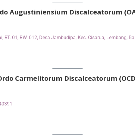
do Augustiniensium Discalceatorum (O
kai, RT. 01, RW. 012, Desa Jambudipa, Kec. Cisarua, Lembang, 
Ordo Carmelitorum Discalceatorum (OCD
 40391