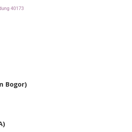
ndung 40173
n Bogor)
A)