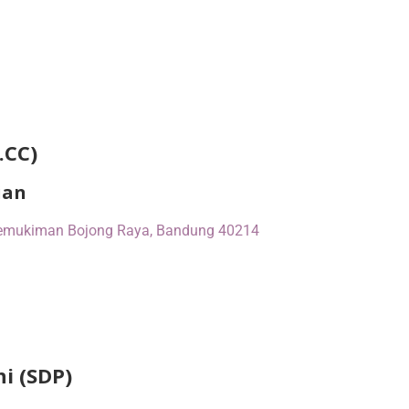
.CC)
ian
 Pemukiman Bojong Raya, Bandung 40214
i (SDP)