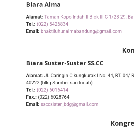
Biara Alma
Alamat:
Taman Kopo Indah II Blok III C-1/28-29, 
Tel.:
(022) 5426834
Email:
bhaktiluhur.almabandung@gmail.com
Kon
Biara Suster-Suster SS.CC
Alamat:
Jl. Caringin Cikungkurak I No. 44, RT. 04/
40222 (blkg Sumber sari Indah)
Tel.:
(022) 6016414
Fax.:
(022) 6028764
Email:
ssccsister_bdg@gmail.com
Kongre