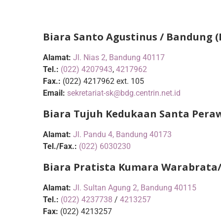
Biara Santo Agustinus / Bandung (
Alamat:
Jl. Nias 2, Bandung 40117
Tel.:
(022) 4207943
,
4217962
Fax.:
(022) 4217962 ext. 105
Email:
sekretariat-sk@bdg.centrin.net.id
Biara Tujuh Kedukaan Santa Pera
Alamat:
Jl. Pandu 4, Bandung 40173
Tel./Fax.:
(022) 6030230
Biara Pratista Kumara Warabrata
Alamat:
Jl. Sultan Agung 2, Bandung 40115
Tel.:
(022) 4237738
/
4213257
Fax:
(022) 4213257