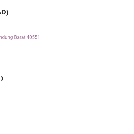
AD)
Bandung Barat 40551
)