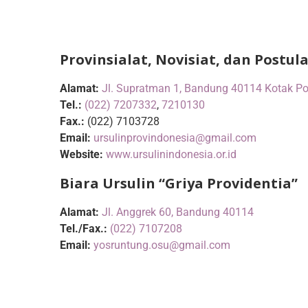
Provinsialat, Novisiat, dan Postul
Alamat:
Jl. Supratman 1, Bandung 40114 Kotak P
Tel.:
(022) 7207332
,
7210130
Fax.:
(022) 7103728
Email:
ursulinprovindonesia@gmail.com
Website:
www.ursulinindonesia.or.id
Biara Ursulin “Griya Providentia”
Alamat:
Jl. Anggrek 60, Bandung 40114
Tel./Fax.:
(022) 7107208
Email:
yosruntung.osu@gmail.com