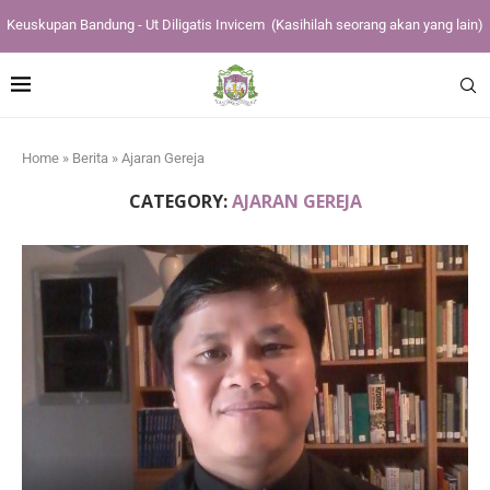
Keuskupan Bandung - Ut Diligatis Invicem
(Kasihilah seorang akan yang lain)
Home
»
Berita
»
Ajaran Gereja
CATEGORY:
AJARAN GEREJA