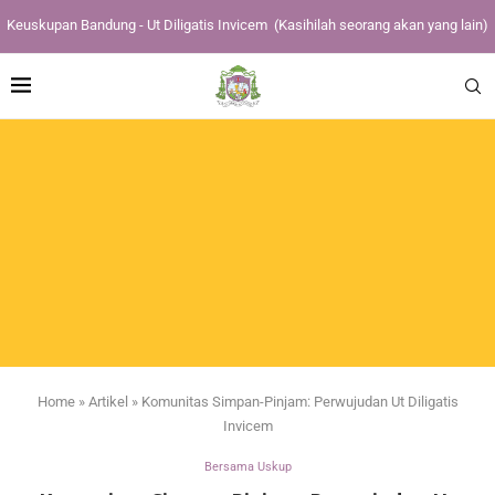
Keuskupan Bandung - Ut Diligatis Invicem
(Kasihilah seorang akan yang lain)
Home
»
Artikel
»
Komunitas Simpan-Pinjam: Perwujudan Ut Diligatis
Invicem
Bersama Uskup