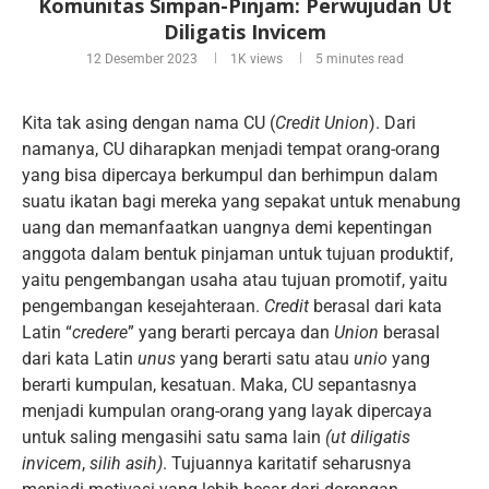
Komunitas Simpan-Pinjam: Perwujudan Ut
Diligatis Invicem
12 Desember 2023
1K
views
5 minutes read
Kita tak asing dengan nama CU (
Credit Union
). Dari
namanya, CU diharapkan menjadi tempat orang-orang
yang bisa dipercaya berkumpul dan berhimpun dalam
suatu ikatan bagi mereka yang sepakat untuk menabung
uang dan memanfaatkan uangnya demi kepentingan
anggota dalam bentuk pinjaman untuk tujuan produktif,
yaitu pengembangan usaha atau tujuan promotif, yaitu
pengembangan kesejahteraan.
Credit
berasal dari kata
Latin “
credere
” yang berarti percaya dan
Union
berasal
dari kata Latin
unus
yang berarti satu atau
unio
yang
berarti kumpulan, kesatuan. Maka, CU sepantasnya
menjadi kumpulan orang-orang yang layak dipercaya
untuk saling mengasihi satu sama lain
(ut diligatis
invicem
,
silih asih)
. Tujuannya karitatif seharusnya