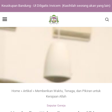
Keuskupan Bandung - Ut Diligatis Invicem
(Kasihilah seorang akan yang lain)
Home
»
Artikel
»
Memberikan Waktu, Tenaga, dan Pikiran untuk
Kerajaan Allah
Seputar Gereja