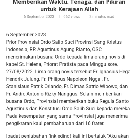
Memberikan Waktu, Tenaga, dan Pikiran
untuk Kerajaan Allah
6 September 2023
662
views
2 minutes read
6 September 2023
Prior Provinsial Ordo Salib Suci Provinsi Sang Kristus
Indonesia, RP. Agustinus Agung Rianto, OSC
menerimakan busana Ordo kepada lima orang novis di
kapel St. Helena, Priorat Pratista pada Minggu sore,
27/08/2023. Lima orang novis tersebut Fr. Ignasius Hega
Hendrik Julung, Fr. Philipus Napoleon Nggai, Fr.
Stanislaus Patrik Orlando, Fr. Dimas Satrio Wibowo, dan
Fr. Andre Antonio Rizky Nanggus. Selain memberikan
busana Ordo, Provinsial memberikan buku Regula Santo
Agustinus dan Konstitusi Ordo Salib Suci kepada mereka.
Pada kesempatan yang sama Provinsial juga menerima
pengikraran kaul pembaharuan dari 16 frater.
Ibadat penjubahan (inkleding) kali ini bertajuk “Aku akan