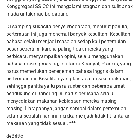
Konggregasi SS.CC ini mengalami stagnan dan sulit anak
muda untuk mau bergabung.
Di samping sukacita penyelenggaraan, menurut panitia,
pertemuan ini juga menemui banyak kesulitan. Kesulitan
bahasa selalu menjadi masalah setiap kali pertemuian
besar seperti ini karena paling tidak mereka yang
berbicara, menyampaikan opini, selalu menggunakan
bahasa masing-masing, terutama Spanyol, Prancis, yang
harus memerlukan penerjemah bahasa Inggris dalam
pertemuan ini. Kesulitan yang lain adalah soal makanan,
sehingga panitia yaitu para suster dan beberapa umat
pendukung di Bandung ini harus berusaha selalu
menyediakan makanan kebiasaan mereka masing-
masing. Harapannya jangan sampai dalam pertemuan
selama sepuluh hari ini mereka menjadi tidak fit lantaran
makanan yang tidak sesuai. ***
deBritto