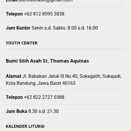
Telepon
+62 812 8595 3838
Jam Kantor
Senin s.d. Sabtu: 8.00 s.d. 16.00
YOUTH CENTER
Bumi Silih Asah St. Thomas Aquinas
Alamat
Jl. Babakan Jeruk III No.40, Sukagalih, Sukajadi,
Kota Bandung, Jawa Barat 40163
Telepon
+62 822 2727 0388
Jam Buka
8.30 s.d. 21.30
KALENDER LITURGI