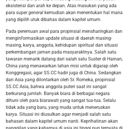
eksistensi dan arah ke depan. Atas masukan yang ada
para
super general
kemudian akan menentukan hal mana
yang dipilih utuk dibahas dalam kapitel umum.
Pada peremuan awal para propinsial mensharingkan dan
menginformasikan update situasi di daerah masing-
masing, karya, anggota, kehidupan spiritual dan situasi
perkembangan jaman pada masyaraktnya. Salah satu
tawaran menarik datang dari salah satu Suster di Hainan,
China yang menawarkan lahan misi untuk digarap oleh
Konggregasi, agar SS.CC hadir juga di China. Sedangkan
dari Asia yang dilontarkan oleh Sr. Romeka, propinsial
SS.CC Asia, bahwa anggota puteri saat ini sangat
berkurang jumlah. Banyak biara di berbagai negara
dihuni oleh para biarawati yang sangat tua-tua. Selalu
tidak ada yang baru, yang muda untuk meneruskan
karya. Situasi ini diusulkan agar menjadi salah satu
bahasan dalam kapitel umum nanti. Keprihatinan akan
panggilan yang kabarnya di asia ini tinggi pun ternyata di