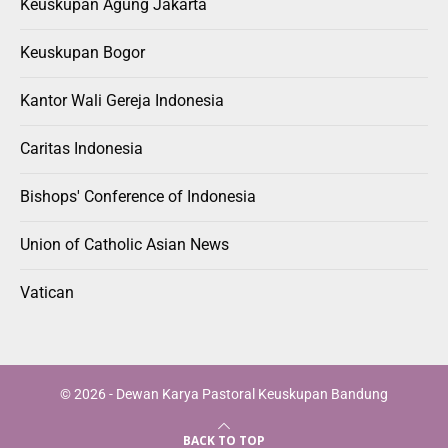
Keuskupan Agung Jakarta
Keuskupan Bogor
Kantor Wali Gereja Indonesia
Caritas Indonesia
Bishops' Conference of Indonesia
Union of Catholic Asian News
Vatican
© 2026 - Dewan Karya Pastoral Keuskupan Bandung
BACK TO TOP