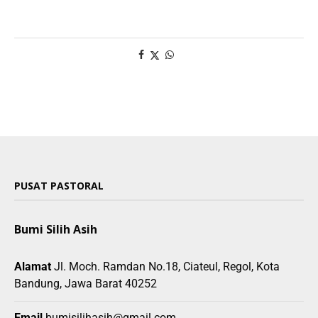
PUSAT PASTORAL
Bumi Silih Asih
Alamat
Jl. Moch. Ramdan No.18, Ciateul, Regol, Kota
Bandung, Jawa Barat 40252
Email
bumisilihasih@gmail.com