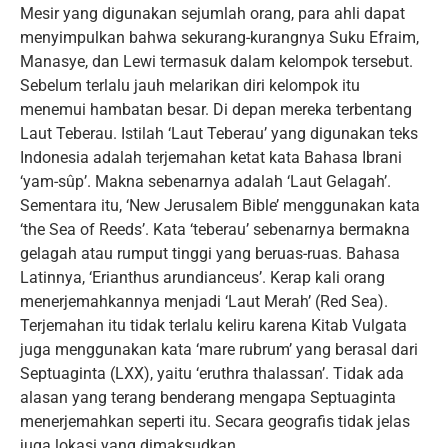
Mesir yang digunakan sejumlah orang, para ahli dapat
menyimpulkan bahwa sekurang-kurangnya Suku Efraim,
Manasye, dan Lewi termasuk dalam kelompok tersebut.
Sebelum terlalu jauh melarikan diri kelompok itu
menemui hambatan besar. Di depan mereka terbentang
Laut Teberau. Istilah ‘Laut Teberau’ yang digunakan teks
Indonesia adalah terjemahan ketat kata Bahasa Ibrani
‘yam-sûp’. Makna sebenarnya adalah ‘Laut Gelagah’.
Sementara itu, ‘New Jerusalem Bible’ menggunakan kata
‘the Sea of Reeds’. Kata ‘teberau’ sebenarnya bermakna
gelagah atau rumput tinggi yang beruas-ruas. Bahasa
Latinnya, ‘Erianthus arundianceus’. Kerap kali orang
menerjemahkannya menjadi ‘Laut Merah’ (Red Sea).
Terjemahan itu tidak terlalu keliru karena Kitab Vulgata
juga menggunakan kata ‘mare rubrum’ yang berasal dari
Septuaginta (LXX), yaitu ‘eruthra thalassan’. Tidak ada
alasan yang terang benderang mengapa Septuaginta
menerjemahkan seperti itu. Secara geografis tidak jelas
juga lokasi yang dimaksudkan.