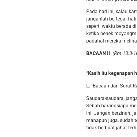
Pada hari ini, kalau k
janganlah bertegar hati 
seperti waktu berada d
ketika nenek moyangm
padahal mereka meliha
BACAAN II
(Rm 13:8-10
“Kasih itu kegenapan 
L. Bacaan dari Surat 
Saudara-saudara, janga
Sebab barangsiapa men
ini: Jangan berzinah, 
manapun juga, sudah te
tidak berbuat jahat te