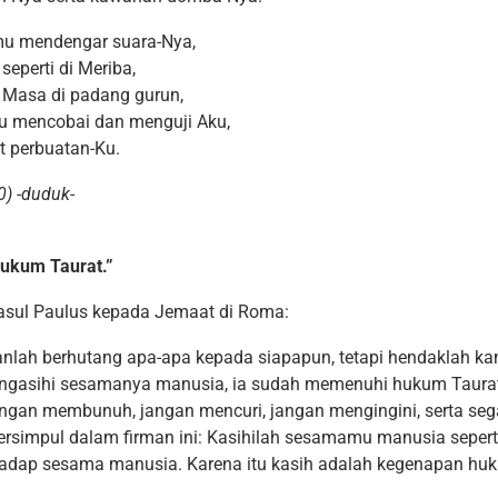
amu mendengar suara-Nya,
seperti di Meriba,
i Masa di padang gurun,
u mencobai dan menguji Aku,
t perbuatan-Ku.
) -duduk-
hukum Taurat.”
Rasul Paulus kepada Jemaat di Roma:
nlah berhutang apa-apa kepada siapapun, tetapi hendaklah ka
gasihi sesamanya manusia, ia sudah memenuhi hukum Taurat.
jangan membunuh, jangan mencuri, jangan mengingini, serta sega
rsimpul dalam firman ini: Kasihilah sesamamu manusia seperti 
rhadap sesama manusia. Karena itu kasih adalah kegenapan hu