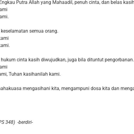
 Engkau Putra Allah yang Mahaadil, penuh cinta, dan belas kasih
kami
kami.
 keselamatan semua orang.
 kami
kami.
hukum cinta kasih diwujudkan, juga bila dituntut pengorbanan.
kami
ami, Tuhan kasihanilah kami.
mahakuasa mengasihani kita, mengampuni dosa kita dan mengan
PS 348) -berdiri-