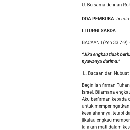
U. Bersama dengan Roh
DOA PEMBUKA
-berdiri
LITURGI SABDA
BACAAN I (Yeh 33:7-9) 
“Jika engkau tidak ber
nyawanya darimu.”
L. Bacaan dari Nubua
Beginilah firman Tuha
Israel. Bilamana engka
Aku berfirman kepada o
untuk memperingatkan o
kesalahannya, tetapi 
jikalau engkau memperin
ia akan mati dalam ke