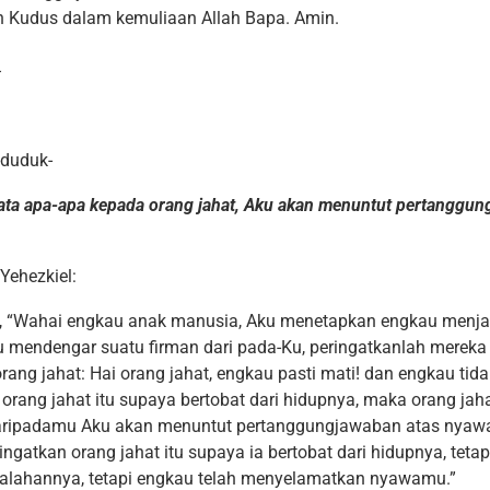
 Kudus dalam kemuliaan Allah Bapa. Amin.
-
-duduk-
kata apa-apa kepada orang jahat, Aku akan menuntut pertanggun
t Yehezkiel:
n, “Wahai engkau anak manusia, Aku menetapkan engkau menja
u mendengar suatu firman dari pada-Ku, peringatkanlah merek
rang jahat: Hai orang jahat, engkau pasti mati! dan engkau tid
rang jahat itu supaya bertobat dari hidupnya, maka orang jaha
daripadamu Aku akan menuntut pertanggungjawaban atas nyawa
gatkan orang jahat itu supaya ia bertobat dari hidupnya, tetapi
salahannya, tetapi engkau telah menyelamatkan nyawamu.”