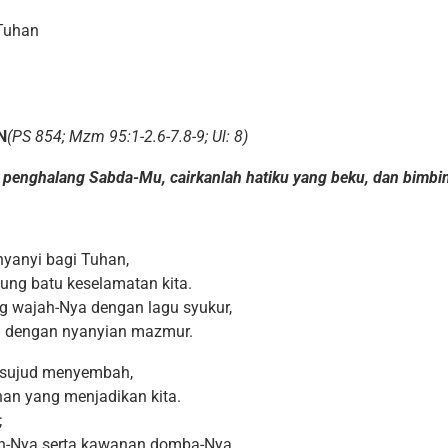
Tuhan
.
N
(PS 854; Mzm 95:1-2.6-7.8-9; Ul: 8)
 penghalang Sabda-Mu, cairkanlah hatiku yang beku, dan bimbin
nyanyi bagi Tuhan,
nung batu keselamatan kita.
g wajah-Nya dengan lagu syukur,
ya dengan nyanyian mazmur.
a sujud menyembah,
han yang menjadikan kita.
;
an-Nya serta kawanan domba-Nya.