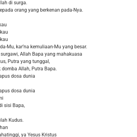
lah di surga.
kepada orang yang berkenan pada-Nya.
kau
ikau
ikau
da-Mu, kar’na kemuliaan-Mu yang besar.
a surgawi, Allah Bapa yang mahakuasa
us, Putra yang tunggal,
k domba Allah, Putra Bapa.
apus dosa dunia
apus dosa dunia
mi
i sisi Bapa,
ulah Kudus.
uhan
atinggi, ya Yesus Kristus