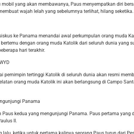
ju mobil yang akan membawanya, Paus menyempatkan diri be
 membuat wajah lelah yang sebelumnya terlihat, hilang seketika.
iskus ke Panama menandai awal perkumpulan orang muda Kat
bertemu dengan orang muda Katolik dari seluruh dunia yang s
berapa hari terakhir.
 WYD
i pemimpin tertinggi Katolik di seluruh dunia akan resmi mem
latan orang muda Katolik ini akan berlangsung di Campo Sant
engunjungi Panama
ah Paus kedua yang mengunjungi Panama. Paus pertama yang 
ulus II.
ng lalu, ketika untuk pertama kalinya seorang Paus turun dari P