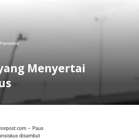
 Fransiskus
 yang Menyertai
us
Amorpost.com – Paus
ansiskus disambut