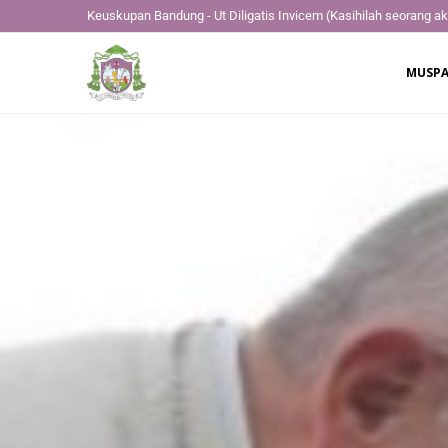
Keuskupan Bandung - Ut Diligatis Invicem
(Kasihilah seorang ak
MUSPA