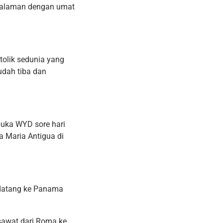
rsalaman dengan umat
olik sedunia yang
udah tiba dan
buka WYD sore hari
a Maria Antigua di
datang ke Panama
esawat dari Roma ke