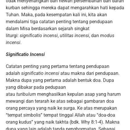
tidak menyenangkan dari hewan persembahan dan darah
kurban sehingga mereka dapat mengarahkan hati kepada
Tuhan. Maka, pada kesempatan kali ini, kita akan
mendalami tiga catatan penting tentang pendupaan
dalam Misa berdasarkan sejarah singkat
liturgi:
significatio incensi
,
utilitas incensi
, dan
modus
incensi
.
Significatio Incensi
Catatan penting yang pertama tentang pendupaan
adalah
significatio incensi
atau makna dari pendupaan.
Makna dupa yang pertama adalah bentuk doa. Dupa
yang dibakar pada pedupaan
atau
turibulum
menghasilkan kepulan asap yang harum
mewangi dan terarah ke atas sebagai gambaran doa
orang percaya yang naik ke surga. Ke atas merupakan
“tempat simbolis” tempat tinggal Allah atau “doa-doa
orang kudus” yang naik takhta (bdk. Why 8:1-4). Makna
dupa yang lain adalah tanda penghormatan. Sebagai