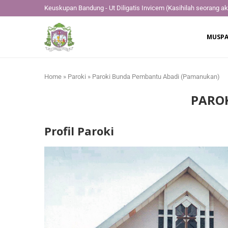
Keuskupan Bandung - Ut Diligatis Invicem
(Kasihilah seorang ak
MUSPA
Home
»
Paroki
»
Paroki Bunda Pembantu Abadi (Pamanukan)
PARO
Profil Paroki