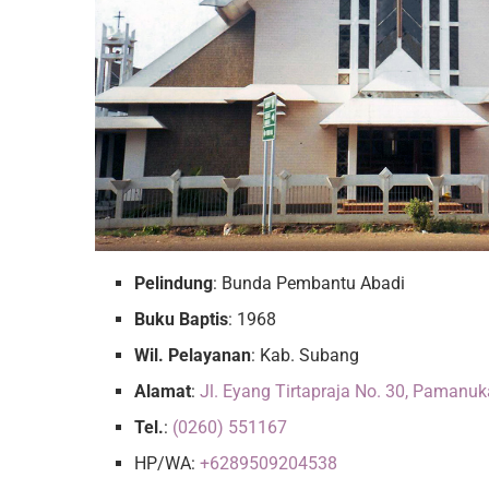
Pelindung
: Bunda Pembantu Abadi
Buku Baptis
: 1968
Wil. Pelayanan
: Kab. Subang
Alamat
:
Jl. Eyang Tirtapraja No. 30, Pamanu
Tel.
:
(0260) 551167
HP/WA:
+6289509204538