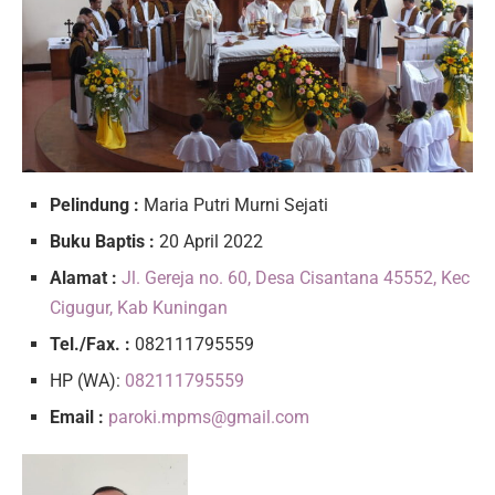
Pelindung :
Maria Putri Murni Sejati
Buku Baptis :
20 April 2022
Alamat :
Jl. Gereja no. 60, Desa Cisantana 45552, Kec
Cigugur, Kab Kuningan
Tel./Fax. :
082111795559
HP (WA):
082111795559
Email :
paroki.mpms@gmail.com